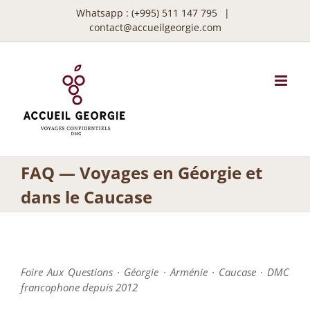
Passer
Whatsapp :
(+995) 511 147 795
|
au
contact@accueilgeorgie.com
contenu
FAQ — Voyages en Géorgie et
dans le Caucase
Foire Aux Questions · Géorgie · Arménie · Caucase · DMC
francophone depuis 2012