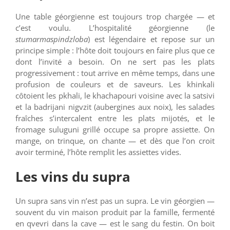
Une table géorgienne est toujours trop chargée — et
c’est voulu. L’hospitalité géorgienne (le
stumarmaspindzloba
) est légendaire et repose sur un
principe simple : l’hôte doit toujours en faire plus que ce
dont l’invité a besoin. On ne sert pas les plats
progressivement : tout arrive en même temps, dans une
profusion de couleurs et de saveurs. Les khinkali
côtoient les pkhali, le khachapouri voisine avec la satsivi
et la badrijani nigvzit (aubergines aux noix), les salades
fraîches s’intercalent entre les plats mijotés, et le
fromage suluguni grillé occupe sa propre assiette. On
mange, on trinque, on chante — et dès que l’on croit
avoir terminé, l’hôte remplit les assiettes vides.
Les vins du supra
Un supra sans vin n’est pas un supra. Le vin géorgien —
souvent du vin maison produit par la famille, fermenté
en qvevri dans la cave — est le sang du festin. On boit