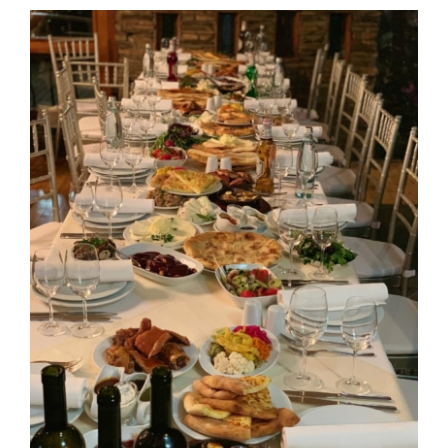
Voir
l'image
agrandie